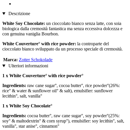
Descrizione
White Soy Chocolate:
un cioccolato bianco senza latte, con soia
biologica dalla cremosità fantastica ma senza eccessiva dolcezza e
con genuina vaniglia Bourbon.
White Couverture° with rice powder:
la controparte del
cioccolato bianco sviluppato da un processo speciale di cremosità.
Marca:
Zotter Schokolade
Ulteriori informazioni
1 x White Couverture° with rice powder°
Ingredients:
raw cane sugar°, cocoa butter°, rice powder°(26%:
rice° & water & sunflower oil° & salt), emulsifier: sunflower
lecithin°, salt, vanilla°
1 x White Soy Chocolate°
Ingredients:
cocoa butter°, raw cane sugar°, soy powder°(25%:
soy° & maltodextrin° & corn syrup°), emulsifier: soy lecithin°, salt,
vanilla°, star anise°, cinnamon°