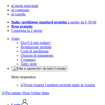
al menù principale
al contenuto
al carrello
Italia: spedizione standard gratuita
a partire da € 59,90
Reso gratuito
Consegna in 2 giorni
Aiuto
Dov'è il mio ordine?
Restituzione prodotti
Costi di spedizione
Opzioni di pagamento
Contattaci
Tutti i temi
More inspiration
I migliori prodotti made in Austria
Login