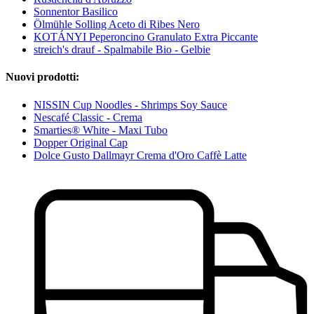
Sonnentor Basilico
Ölmühle Solling Aceto di Ribes Nero
KOTÁNYI Peperoncino Granulato Extra Piccante
streich's drauf - Spalmabile Bio - Gelbie
Nuovi prodotti:
NISSIN Cup Noodles - Shrimps Soy Sauce
Nescafé Classic - Crema
Smarties® White - Maxi Tubo
Dopper Original Cap
Dolce Gusto Dallmayr Crema d'Oro Caffè Latte