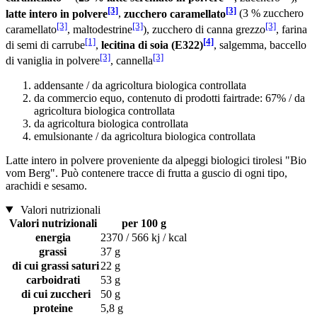
[3]
[3]
latte intero in polvere
,
zucchero caramellato
(3 % zucchero
[3]
[3]
[3]
caramellato
, maltodestrine
), zucchero di canna grezzo
, farina
[1]
[4]
di semi di carrube
,
lecitina di soia (E322)
, salgemma, baccello
[3]
[3]
di vaniglia in polvere
, cannella
addensante / da agricoltura biologica controllata
da commercio equo, contenuto di prodotti fairtrade: 67% / da
agricoltura biologica controllata
da agricoltura biologica controllata
emulsionante / da agricoltura biologica controllata
Latte intero in polvere proveniente da alpeggi biologici tirolesi "Bio
vom Berg". Può contenere tracce di frutta a guscio di ogni tipo,
arachidi e sesamo.
Valori nutrizionali
Valori nutrizionali
per 100 g
energia
2370 / 566 kj / kcal
grassi
37 g
di cui grassi saturi
22 g
carboidrati
53 g
di cui zuccheri
50 g
proteine
5,8 g