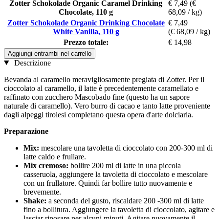
Zotter Schokolade Organic Caramel Drinking
€ 7,49
(€
Chocolate, 110 g
68,09 / kg)
Zotter Schokolade Organic Drinking Chocolate
€ 7,49
White Vanilla, 110 g
(€ 68,09 / kg)
Prezzo totale:
€ 14,98
Aggiungi entrambi nel carrello
Descrizione
Bevanda al caramello meravigliosamente pregiata di Zotter. Per il
cioccolato al caramello, il latte è precedentemente caramellato e
raffinato con zucchero Mascobado fine (questo ha un sapore
naturale di caramello). Vero burro di cacao e tanto latte proveniente
dagli alpeggi tirolesi completano questa opera d'arte dolciaria.
Preparazione
Mix:
mescolare una tavoletta di cioccolato con 200-300 ml di
latte caldo e frullare.
Mix cremoso:
bollire 200 ml di latte in una piccola
casseruola, aggiungere la tavoletta di cioccolato e mescolare
con un frullatore. Quindi far bollire tutto nuovamente e
brevemente.
Shake:
a seconda del gusto, riscaldare 200 -300 ml di latte
fino a bollitura. Aggiungere la tavoletta di cioccolato, agitare e
lasciar riposare per alcuni minuti. Agitare nuovamente il