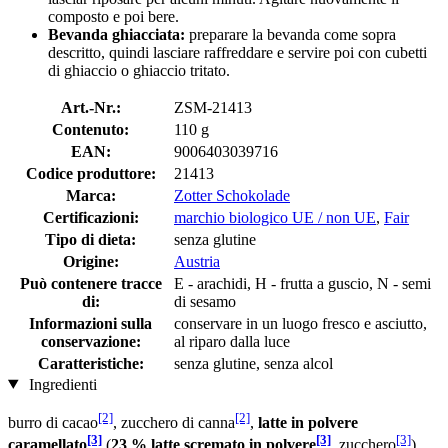
composto e poi bere.
Bevanda ghiacciata:
preparare la bevanda come sopra
descritto, quindi lasciare raffreddare e servire poi con cubetti
di ghiaccio o ghiaccio tritato.
Art.-Nr.:
ZSM-21413
Contenuto:
110 g
EAN:
9006403039716
Codice produttore:
21413
Marca:
Zotter Schokolade
Certificazioni:
marchio biologico UE / non UE
,
Fair
Tipo di dieta:
senza glutine
Origine:
Austria
Può contenere tracce
E - arachidi, H - frutta a guscio, N - semi
di:
di sesamo
Informazioni sulla
conservare in un luogo fresco e asciutto,
conservazione:
al riparo dalla luce
Caratteristiche:
senza glutine, senza alcol
Ingredienti
[2]
[2]
burro di cacao
, zucchero di canna
,
latte in polvere
[3]
[3]
[3]
caramellato
(
23 % latte scremato in polvere
, zucchero
),