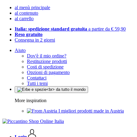
al menù principale
al contenuto
al carrello
Italia: spedizione standard gratuita
a partire da € 59,90
Reso gratuito
Consegna in 2 giorni
Aiuto
Dov'è il mio ordine?
Restituzione prodotti
Costi di spedizione
Opzioni di pagamento
Contattaci
Tutti i temi
More inspiration
I migliori prodotti made in Austria
Login