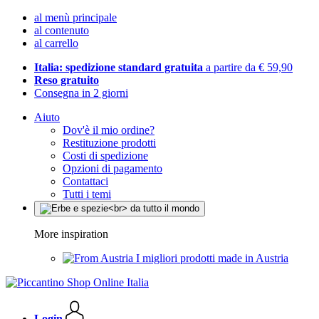
al menù principale
al contenuto
al carrello
Italia: spedizione standard gratuita
a partire da € 59,90
Reso gratuito
Consegna in 2 giorni
Aiuto
Dov'è il mio ordine?
Restituzione prodotti
Costi di spedizione
Opzioni di pagamento
Contattaci
Tutti i temi
More inspiration
I migliori prodotti made in Austria
Login