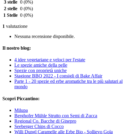
3 stelle
0
(0%)
2 stelle
0
(0%)
1 Stelle
0
(0%)
1
valutazione
Nessuna recensione disponibile.
Il nostro blog:
4 idee vegetariane e veloci per l'estate
Le spezie amiche della pelle
Spezie con proprietà uniche
Stagione BBQ 2022 - I consigli di Bake Affair
Parte 1 - 20 spezie ed erbe aromatiche tra le più salutari al
mondo
Scopri Piccantino:
Milupa
Berghofer Mühle Strutto con Semi di Zucca
Regional Co. Bacche di Ginepro
Seeberger Chips di Cocco
Willi Dungl Caramelle alle Erbe Bio - Sollievo Gola