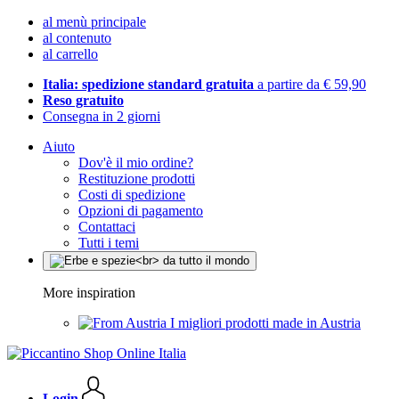
al menù principale
al contenuto
al carrello
Italia: spedizione standard gratuita
a partire da € 59,90
Reso gratuito
Consegna in 2 giorni
Aiuto
Dov'è il mio ordine?
Restituzione prodotti
Costi di spedizione
Opzioni di pagamento
Contattaci
Tutti i temi
More inspiration
I migliori prodotti made in Austria
Login