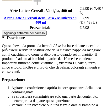
€ 2,99
(€ 7,48 /
Alete Latte e Cereali - Vaniglia, 400 ml
L)
Alete Latte e Cereali della Sera - Multicereali,
€ 2,99
400 ml
(€ 7,48 / L)
Prezzo totale:
€ 5,98
Aggiungi entrambi nel carrello
Descrizione
Questa bevanda pronta da bere di
Alete
è a base di latte e cerali e
può essere servita in sostituzione della classica pappa da mangiare
con il cucchiaino o come pratico pasto quando sei in viaggio. Il
prodotto è adatto ai bambini a partire dai 10 mesi e contiene
importanti nutrienti come vitamina C, vitamina D, calcio, ferro,
zinco e iodio. Inoltre è privo di olio di palma, coloranti aggiunti e
conservanti.
Preparazione:
Agitare la confezione e aprirla in corrispondenza della linea
contrassegnata.
Se si desidera somministrare solo una parte del contenuto,
mettere prima da parte questa porzione.
Versare in un bicchiere o in una tazza e dare al bambino a