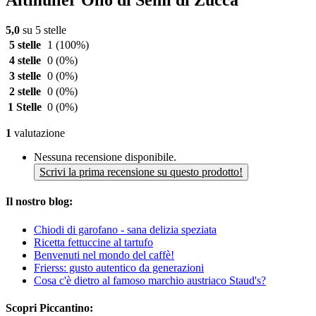
Altmüller Olio di Semi di Zucca
5,0
su 5 stelle
5 stelle
1
(100%)
4 stelle
0
(0%)
3 stelle
0
(0%)
2 stelle
0
(0%)
1 Stelle
0
(0%)
1
valutazione
Nessuna recensione disponibile.
Scrivi la prima recensione su questo prodotto!
Il nostro blog:
Chiodi di garofano - sana delizia speziata
Ricetta fettuccine al tartufo
Benvenuti nel mondo del caffè!
Frierss: gusto autentico da generazioni
Cosa c'è dietro al famoso marchio austriaco Staud's?
Scopri Piccantino: