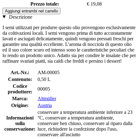
Prezzo totale:
€ 19,08
Aggiungi entrambi nel carrello
Descrizione
I semi utilizzati per produrre questo olio provengono esclusivamente
da coltivazioni locali. I semi vengono prima di tutto accuratamente
lavati e asciugati delicatamente, quindi vengono pressati freschi per
garantire una qualità eccellente. L'aroma di nocciola di questo olio
ed il suo colore scuro ed intenso sono le caratteristiche peculiari che
lo rendo un prodotto unico. Adatto sia per condire le insalate che per
raffinare svariati piatti, sia caldi che freddi e persino i dessert!
Art.-Nr.:
AM-00005
Contenuto:
0,50 L
Codice
00005
produttore:
Marca:
Altmüller
Origine:
Austria
conservare a temperatura ambiente inferiore a 23
Informazioni
°C, conservare a temperatura ambiente,
sulla
conservare ben chiuso, conservare al riparo dalla
conservazione:
luce, richiudere la confezione dopo l'uso,
conservare all'asciutto