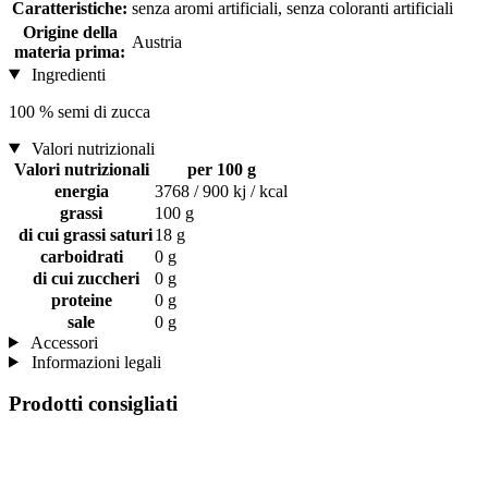
Caratteristiche:
senza aromi artificiali, senza coloranti artificiali
Origine della
Austria
materia prima:
Ingredienti
100 % semi di zucca
Valori nutrizionali
Valori nutrizionali
per 100 g
energia
3768 / 900 kj / kcal
grassi
100 g
di cui grassi saturi
18 g
carboidrati
0 g
di cui zuccheri
0 g
proteine
0 g
sale
0 g
Accessori
Informazioni legali
Prodotti consigliati