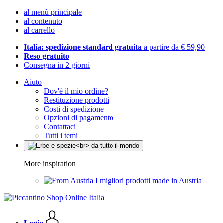
al menù principale
al contenuto
al carrello
Italia: spedizione standard gratuita
a partire da € 59,90
Reso gratuito
Consegna in 2 giorni
Aiuto
Dov'è il mio ordine?
Restituzione prodotti
Costi di spedizione
Opzioni di pagamento
Contattaci
Tutti i temi
More inspiration
I migliori prodotti made in Austria
Login