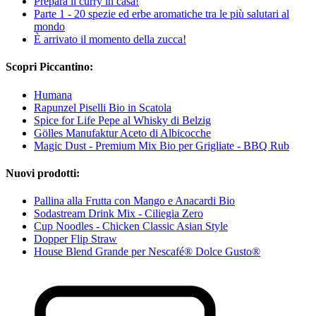
Prepara il curry in casa!
Parte 1 - 20 spezie ed erbe aromatiche tra le più salutari al
mondo
È arrivato il momento della zucca!
Scopri Piccantino:
Humana
Rapunzel Piselli Bio in Scatola
Spice for Life Pepe al Whisky di Belzig
Gölles Manufaktur Aceto di Albicocche
Magic Dust - Premium Mix Bio per Grigliate - BBQ Rub
Nuovi prodotti:
Pallina alla Frutta con Mango e Anacardi Bio
Sodastream Drink Mix - Ciliegia Zero
Cup Noodles - Chicken Classic Asian Style
Dopper Flip Straw
House Blend Grande per Nescafé® Dolce Gusto®