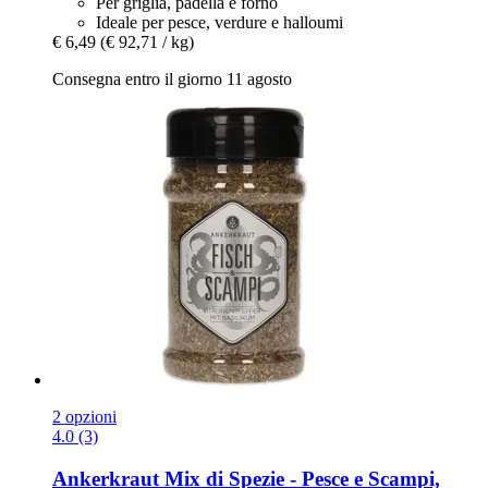
Per griglia, padella e forno
Ideale per pesce, verdure e halloumi
€ 6,49
(€ 92,71 / kg)
Consegna entro il giorno 11 agosto
2 opzioni
4.0 (3)
Ankerkraut
Mix di Spezie -​ Pesce e Scampi,