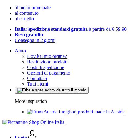
al menù principale
al contenuto
al carrello
Italia: spedizione standard gratuita
a partire da € 59,90
Reso gratuito
Consegna in 2 giorni
Aiuto
Dov'è il mio ordine?
Restituzione prodotti
Costi di spedizione
Opzioni di pagamento
Contattaci
Tutti i temi
More inspiration
I migliori prodotti made in Austria
Login