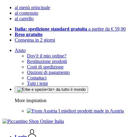
al menù principale
al contenuto
al carrello
Italia: spedizione standard gratuita
a partire da € 59,90
Reso gratuito
Consegna in 2 giorni
Aiuto
Dov'è il mio ordine?
Restituzione prodotti
Costi di spedizione
Opzioni di pagamento
Contattaci
Tutti i temi
More inspiration
I migliori prodotti made in Austria
Login