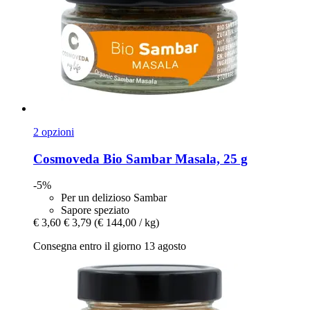
2 opzioni
Cosmoveda
Bio Sambar Masala, 25 g
-5%
Per un delizioso Sambar
Sapore speziato
€ 3,60
€ 3,79
(€ 144,00 / kg)
Consegna entro il giorno 13 agosto