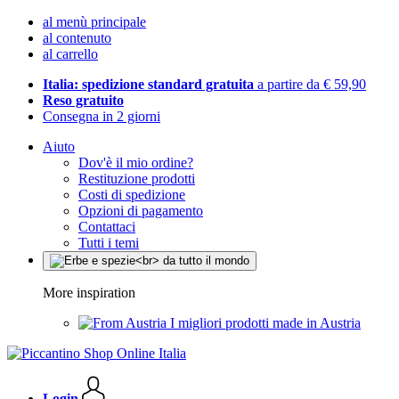
al menù principale
al contenuto
al carrello
Italia: spedizione standard gratuita
a partire da € 59,90
Reso gratuito
Consegna in 2 giorni
Aiuto
Dov'è il mio ordine?
Restituzione prodotti
Costi di spedizione
Opzioni di pagamento
Contattaci
Tutti i temi
More inspiration
I migliori prodotti made in Austria
Login