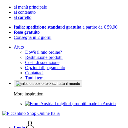
al menù principale
al contenuto
al carrello
Italia: spedizione standard gratuita
a partire da € 59,90
Reso gratuito
Consegna in 2 giorni
Aiuto
Dov'è il mio ordine?
Restituzione prodotti
Costi di spedizione
Opzioni di pagamento
Contattaci
Tutti i temi
More inspiration
I migliori prodotti made in Austria
Login