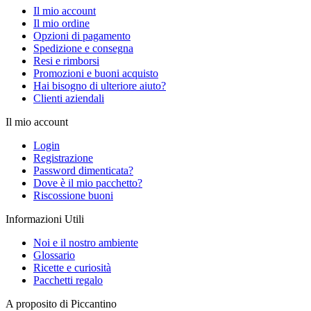
Il mio account
Il mio ordine
Opzioni di pagamento
Spedizione e consegna
Resi e rimborsi
Promozioni e buoni acquisto
Hai bisogno di ulteriore aiuto?
Clienti aziendali
Il mio account
Login
Registrazione
Password dimenticata?
Dove è il mio pacchetto?
Riscossione buoni
Informazioni Utili
Noi e il nostro ambiente
Glossario
Ricette e curiosità
Pacchetti regalo
A proposito di Piccantino