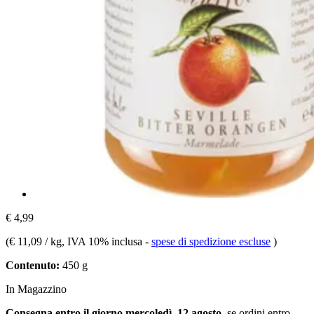
€ 4,99
(
€ 11,09 / kg
, IVA 10% inclusa
-
spese di spedizione escluse
)
Contenuto:
450 g
In Magazzino
Consegna entro il giorno mercoledì, 12 agosto
, se ordini entro