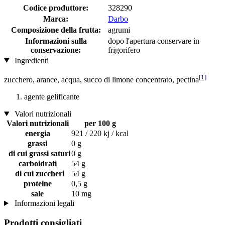
Codice produttore:
328290
Marca:
Darbo
Composizione della frutta:
agrumi
Informazioni sulla
dopo l'apertura conservare in
conservazione:
frigorifero
Ingredienti
[1]
zucchero, arance, acqua, succo di limone concentrato, pectina
agente gelificante
Valori nutrizionali
Valori nutrizionali
per 100 g
energia
921 / 220 kj / kcal
grassi
0 g
di cui grassi saturi
0 g
carboidrati
54 g
di cui zuccheri
54 g
proteine
0,5 g
sale
10 mg
Informazioni legali
Prodotti consigliati