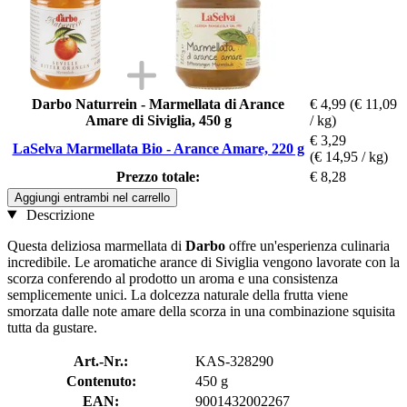
Darbo Naturrein - Marmellata di Arance
€ 4,99
(€ 11,09
Amare di Siviglia, 450 g
/ kg)
€ 3,29
LaSelva Marmellata Bio - Arance Amare, 220 g
(€ 14,95 / kg)
Prezzo totale:
€ 8,28
Aggiungi entrambi nel carrello
Descrizione
Questa deliziosa marmellata di
Darbo
offre un'esperienza culinaria
incredibile. Le aromatiche arance di Siviglia vengono lavorate con la
scorza conferendo al prodotto un aroma e una consistenza
semplicemente unici. La dolcezza naturale della frutta viene
smorzata dalle note amare della scorza in una combinazione squisita
tutta da gustare.
Art.-Nr.:
KAS-328290
Contenuto:
450 g
EAN:
9001432002267