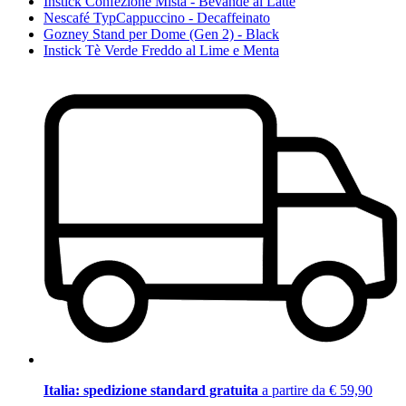
Instick Confezione Mista - Bevande al Latte
Nescafé TypCappuccino - Decaffeinato
Gozney Stand per Dome (Gen 2) - Black
Instick Tè Verde Freddo al Lime e Menta
Italia: spedizione standard gratuita
a partire da € 59,90