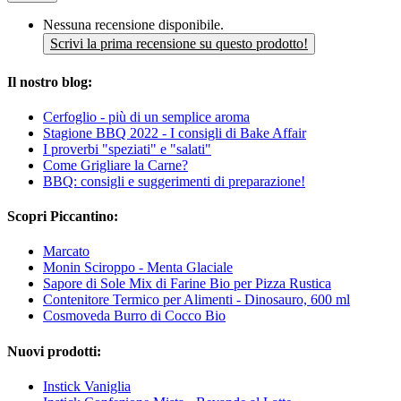
Nessuna recensione disponibile.
Scrivi la prima recensione su questo prodotto!
Il nostro blog:
Cerfoglio - più di un semplice aroma
Stagione BBQ 2022 - I consigli di Bake Affair
I proverbi "speziati" e "salati"
Come Grigliare la Carne?
BBQ: consigli e suggerimenti di preparazione!
Scopri Piccantino:
Marcato
Monin Sciroppo - Menta Glaciale
Sapore di Sole Mix di Farine Bio per Pizza Rustica
Contenitore Termico per Alimenti - Dinosauro, 600 ml
Cosmoveda Burro di Cocco Bio
Nuovi prodotti:
Instick Vaniglia