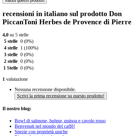
Valuta questo prodotto
recensioni in italiano sul prodotto Don
PiccanToni Herbes de Provence di Pierre
4,0
su 5 stelle
5 stelle
0
(0%)
4 stelle
1
(100%)
3 stelle
0
(0%)
2 stelle
0
(0%)
1 Stelle
0
(0%)
1
valutazione
Nessuna recensione disponibile.
Scrivi la prima recensione su questo prodotto!
Il nostro blog:
Bowl di salmone, bulgur, quinoa e cavolo rosso
Benvenuti nel mondo del caffè!
Spezie con proprietà uniche