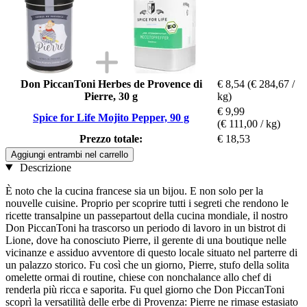
Don PiccanToni Herbes de Provence di
€ 8,54
(€ 284,67 /
Pierre, 30 g
kg)
€ 9,99
Spice for Life Mojito Pepper, 90 g
(€ 111,00 / kg)
Prezzo totale:
€ 18,53
Aggiungi entrambi nel carrello
Descrizione
È noto che la cucina francese sia un bijou. E non solo per la
nouvelle cuisine. Proprio per scoprire tutti i segreti che rendono le
ricette transalpine un passepartout della cucina mondiale, il nostro
Don PiccanToni ha trascorso un periodo di lavoro in un bistrot di
Lione, dove ha conosciuto Pierre, il gerente di una boutique nelle
vicinanze e assiduo avventore di questo locale situato nel parterre di
un palazzo storico. Fu così che un giorno, Pierre, stufo della solita
omelette ormai di routine, chiese con nonchalance allo chef di
renderla più ricca e saporita. Fu quel giorno che Don PiccanToni
scoprì la versatilità delle erbe di Provenza: Pierre ne rimase estasiato