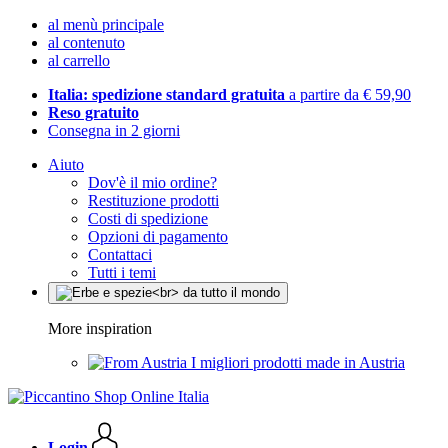
al menù principale
al contenuto
al carrello
Italia: spedizione standard gratuita
a partire da € 59,90
Reso gratuito
Consegna in 2 giorni
Aiuto
Dov'è il mio ordine?
Restituzione prodotti
Costi di spedizione
Opzioni di pagamento
Contattaci
Tutti i temi
More inspiration
I migliori prodotti made in Austria
Login