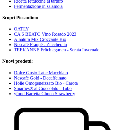
Ricetta fettuccine al tartufo
Fermentazione in salamoia
Scopri Piccantino:
OATLY
CA'S BEATO Vino Rosado 2023
Alnatura Mix Croccante Bio
Nescafé Frappé - Zuccherato
TEEKANNE Früchtegarten - Serata Invernale
Nuovi prodotti:
Dolce Gusto Latte Macchiato
Nescafé Gold - Decaffeinato
Holle Omogeneizzato Bio - Carota
Smarties® al Cioccolato - Tubo
yfood Barretta Choco Strawberry