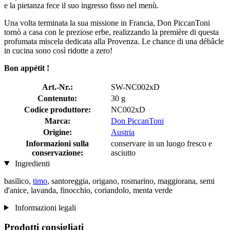
e la pietanza fece il suo ingresso fisso nel menù.
Una volta terminata la sua missione in Francia, Don PiccanToni
tornò a casa con le preziose erbe, realizzando la première di questa
profumata miscela dedicata alla Provenza. Le chance di una débâcle
in cucina sono così ridotte a zero!
Bon appétit !
Art.-Nr.:
SW-NC002xD
Contenuto:
30 g
Codice produttore:
NC002xD
Marca:
Don PiccanToni
Origine:
Austria
Informazioni sulla
conservare in un luogo fresco e
conservazione:
asciutto
Ingredienti
basilico,
timo
, santoreggia, origano, rosmarino, maggiorana, semi
d'anice, lavanda, finocchio, coriandolo, menta verde
Informazioni legali
Prodotti consigliati