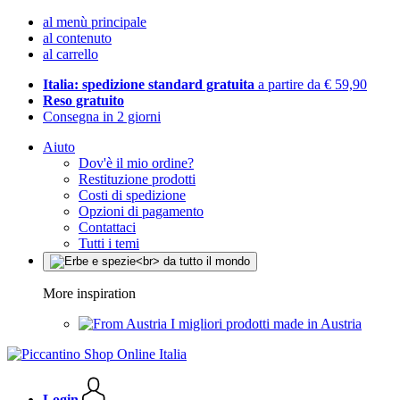
al menù principale
al contenuto
al carrello
Italia: spedizione standard gratuita
a partire da € 59,90
Reso gratuito
Consegna in 2 giorni
Aiuto
Dov'è il mio ordine?
Restituzione prodotti
Costi di spedizione
Opzioni di pagamento
Contattaci
Tutti i temi
More inspiration
I migliori prodotti made in Austria
Login