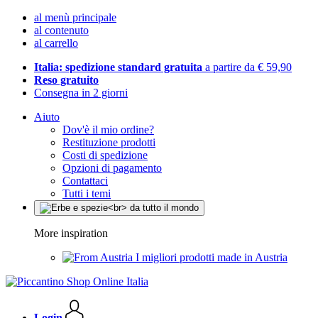
al menù principale
al contenuto
al carrello
Italia: spedizione standard gratuita
a partire da € 59,90
Reso gratuito
Consegna in 2 giorni
Aiuto
Dov'è il mio ordine?
Restituzione prodotti
Costi di spedizione
Opzioni di pagamento
Contattaci
Tutti i temi
More inspiration
I migliori prodotti made in Austria
Login