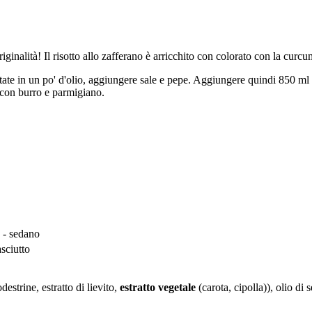
riginalità! Il risotto allo zafferano è arricchito con colorato con la cur
 tritate in un po' d'olio, aggiungere sale e pepe. Aggiungere quindi 850 m
e con burro e parmigiano.
L - sedano
sciutto
estrine, estratto di lievito,
estratto vegetale
(carota, cipolla)), olio di 