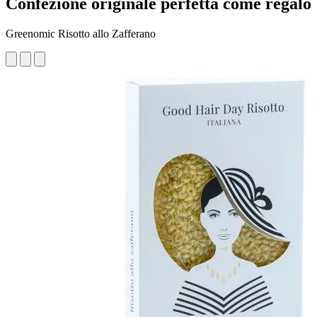
Confezione originale perfetta come regalo
Greenomic Risotto allo Zafferano