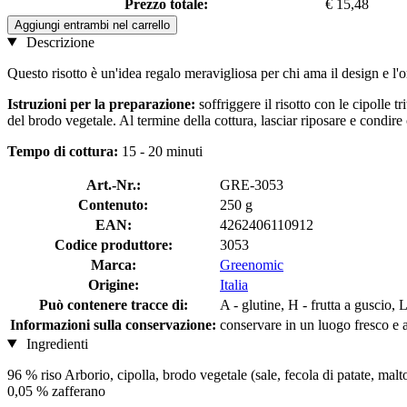
Prezzo totale:
€ 15,48
Aggiungi entrambi nel carrello
Descrizione
Questo risotto è un'idea regalo meravigliosa per chi ama il design e l'o
Istruzioni per la preparazione:
soffriggere il risotto con le cipolle
del brodo vegetale. Al termine della cottura, lasciar riposare e condir
Tempo di cottura:
15 - 20 minuti
Art.-Nr.:
GRE-3053
Contenuto:
250 g
EAN:
4262406110912
Codice produttore:
3053
Marca:
Greenomic
Origine:
Italia
Può contenere tracce di:
A - glutine, H - frutta a guscio, 
Informazioni sulla conservazione:
conservare in un luogo fresco e a
Ingredienti
96 % riso Arborio, cipolla, brodo vegetale (sale, fecola di patate, maltod
0,05 % zafferano