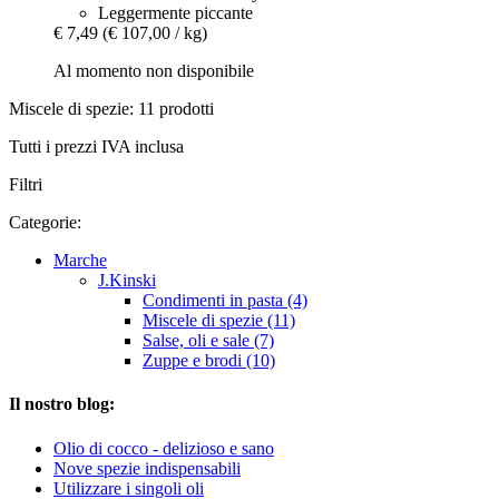
Leggermente piccante
€ 7,49
(€ 107,00 / kg)
Al momento non disponibile
Miscele di spezie: 11 prodotti
Tutti i prezzi IVA inclusa
Filtri
Categorie:
Marche
J.Kinski
Condimenti in pasta (4)
Miscele di spezie (11)
Salse, oli e sale (7)
Zuppe e brodi (10)
Il nostro blog:
Olio di cocco - delizioso e sano
Nove spezie indispensabili
Utilizzare i singoli oli