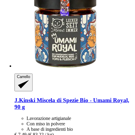
Carrello
J.Kinski
Miscela di Spezie Bio -​ Umami Royal,
90 g
Lavorazione artigianale
Con miso in polvere
A base di ingredienti bio
€ 7,49
(€ 83,22 / kg)