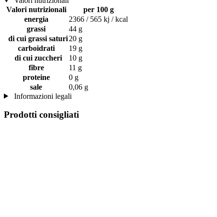
Valori nutrizionali
Valori nutrizionali
per 100 g
energia
2366 / 565 kj / kcal
grassi
44 g
di cui grassi saturi
20 g
carboidrati
19 g
di cui zuccheri
10 g
fibre
11 g
proteine
0 g
sale
0,06 g
Informazioni legali
Prodotti consigliati