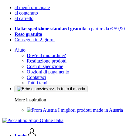
al menù principale
al contenuto
al carrello
Italia: spedizione standard gratuita
a partire da € 59,90
Reso gratuito
Consegna in 2 giorni
Aiuto
Dov'è il mio ordine?
Restituzione prodotti
Costi di spedizione
Opzioni di pagamento
Contattaci
Tutti i temi
More inspiration
I migliori prodotti made in Austria
Login