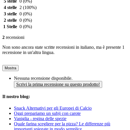
5 stelle
0
(0%)
4 stelle
2
(100%)
3 stelle
0
(0%)
2 stelle
0
(0%)
1 Stelle
0
(0%)
2
recensioni
Non sono ancora state scritte recensioni in italiano, ma è presente 1
recensione in un'altra lingua.
Mostra
Nessuna recensione disponibile.
Scrivi la prima recensione su questo prodotto!
Il nostro blog:
Snack Alternativi per gli Europei di Calcio
Oggi prepariamo un subji con carote
Vaniglia - regina delle spezie
Quale farina scegliere per la pizza? Le differenze più
importanti spiegate in modo semplice.