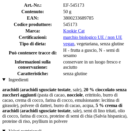
Art.-Nr.:
EF-545173
Contenuto:
50 g
EAN:
3800233689785
Codice produttore:
545173
Marca:
Kookie Cat
Certificazioni:
marchio biologico UE / non UE
Tipo di dieta:
vegan
, vegetariana, senza glutine
H - frutta a guscio, N - semi di
Può contenere tracce di:
sesamo
Informazioni sulla
conservare in un luogo fresco e
conservazione:
asciutto
Caratteristiche:
senza glutine
Ingredienti
arachidi
(
arachidi sgusciate tostate
, sale),
20 % cioccolato senza
zuccheri aggiunti
(pasta di cacao,
nocciole
, eritritolo, burro di
cacao, crema di cocco, farina di cocco, emulsionante: lecitina di
girasole), polvere di datteri, burro di cacao, acqua,
5 % crema di
arachidi
(
arachidi sgusciate tostate
, sale), semi di lino tritati, olio
di cocco, farina di cocco, proteine di semi di chia (Salvia hispanica),
proteine ​​di riso, psyllium in polvere