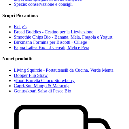
Spezie: conservazione e consigli
Scopri Piccantino:
Kelly's
Bread Buddies - Cestino per la Lievitazione
Smoothie Chips Bio - Banana, Mela, Fragola e Yogurt
Birkmann Formina per Biscotti - Ciliege
Pappa Lattea Bio - 3 Cereali, Mela e Pera
Nuovi prodotti:
Living Squircle - Portautensili da Cucina, Verde Menta
Dopper Flip Straw
yfood Barretta Choco Strawberry
Capri-Sun Mango & Maracuja
Genusskoarl Salsa di Pesce Bio