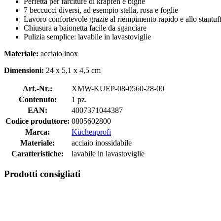
Perfetta per farciture di krapfen e bignè
7 beccucci diversi, ad esempio stella, rosa e foglie
Lavoro confortevole grazie al riempimento rapido e allo stantuf
Chiusura a baionetta facile da sganciare
Pulizia semplice: lavabile in lavastoviglie
Materiale:
acciaio inox
Dimensioni:
24 x 5,1 x 4,5 cm
Art.-Nr.:
XMW-KUEP-08-0560-28-00
Contenuto:
1 pz.
EAN:
4007371044387
Codice produttore:
0805602800
Marca:
Küchenprofi
Materiale:
acciaio inossidabile
Caratteristiche:
lavabile in lavastoviglie
Prodotti consigliati