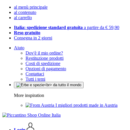
al menù principale
al contenuto
al carrello
Italia: spedizione standard gratuita
a partire da € 59,90
Reso gratuito
Consegna in 2 giorni
Aiuto
Dov'è il mio ordine?
Restituzione prodotti
Costi di spedizione
Opzioni di pagamento
Contattaci
Tutti i temi
More inspiration
I migliori prodotti made in Austria
Login