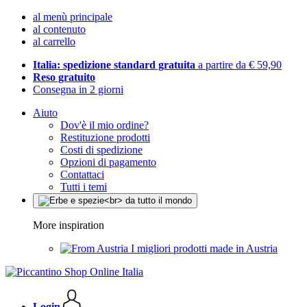
al menù principale
al contenuto
al carrello
Italia: spedizione standard gratuita
a partire da € 59,90
Reso gratuito
Consegna in 2 giorni
Aiuto
Dov'è il mio ordine?
Restituzione prodotti
Costi di spedizione
Opzioni di pagamento
Contattaci
Tutti i temi
More inspiration
I migliori prodotti made in Austria
Login