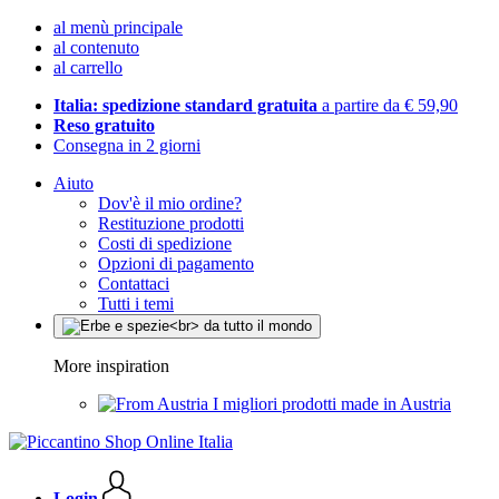
al menù principale
al contenuto
al carrello
Italia: spedizione standard gratuita
a partire da € 59,90
Reso gratuito
Consegna in 2 giorni
Aiuto
Dov'è il mio ordine?
Restituzione prodotti
Costi di spedizione
Opzioni di pagamento
Contattaci
Tutti i temi
More inspiration
I migliori prodotti made in Austria
Login