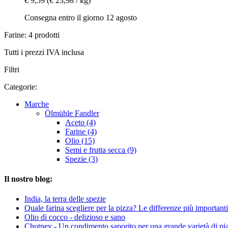
€ 9,59
(€ 23,98 / kg)
Consegna entro il giorno 12 agosto
Farine: 4 prodotti
Tutti i prezzi IVA inclusa
Filtri
Categorie:
Marche
Ölmühle Fandler
Aceto (4)
Farine (4)
Olio (15)
Semi e frutta secca (9)
Spezie (3)
Il nostro blog:
India, la terra delle spezie
Quale farina scegliere per la pizza? Le differenze più important
Olio di cocco - delizioso e sano
Chutney - Un condimento saporito per una grande varietà di pia