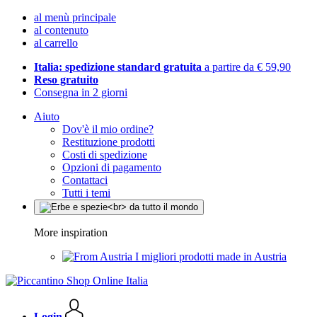
al menù principale
al contenuto
al carrello
Italia: spedizione standard gratuita
a partire da € 59,90
Reso gratuito
Consegna in 2 giorni
Aiuto
Dov'è il mio ordine?
Restituzione prodotti
Costi di spedizione
Opzioni di pagamento
Contattaci
Tutti i temi
More inspiration
I migliori prodotti made in Austria
Login