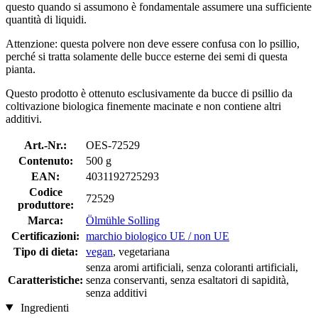
questo quando si assumono è fondamentale assumere una sufficiente
quantità di liquidi.
Attenzione: questa polvere non deve essere confusa con lo psillio,
perché si tratta solamente delle bucce esterne dei semi di questa
pianta.
Questo prodotto è ottenuto esclusivamente da bucce di psillio da
coltivazione biologica finemente macinate e non contiene altri
additivi.
Art.-Nr.:
OES-72529
Contenuto:
500 g
EAN:
4031192725293
Codice
72529
produttore:
Marca:
Ölmühle Solling
Certificazioni:
marchio biologico UE / non UE
Tipo di dieta:
vegan
, vegetariana
senza aromi artificiali, senza coloranti artificiali,
Caratteristiche:
senza conservanti, senza esaltatori di sapidità,
senza additivi
Ingredienti