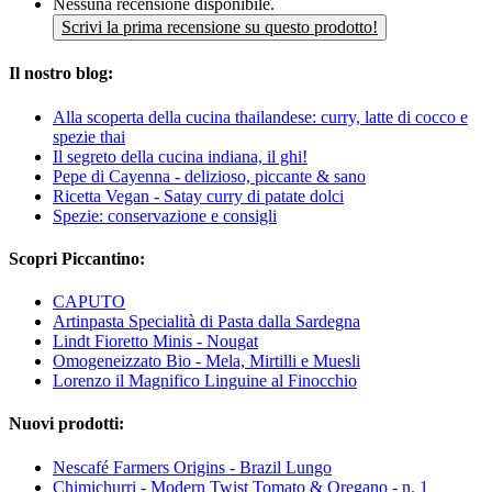
Nessuna recensione disponibile.
Scrivi la prima recensione su questo prodotto!
Il nostro blog:
Alla scoperta della cucina thailandese: curry, latte di cocco e
spezie thai
Il segreto della cucina indiana, il ghi!
Pepe di Cayenna - delizioso, piccante & sano
Ricetta Vegan - Satay curry di patate dolci
Spezie: conservazione e consigli
Scopri Piccantino:
CAPUTO
Artinpasta Specialità di Pasta dalla Sardegna
Lindt Fioretto Minis - Nougat
Omogeneizzato Bio - Mela, Mirtilli e Muesli
Lorenzo il Magnifico Linguine al Finocchio
Nuovi prodotti:
Nescafé Farmers Origins - Brazil Lungo
Chimichurri - Modern Twist Tomato & Oregano - n. 1