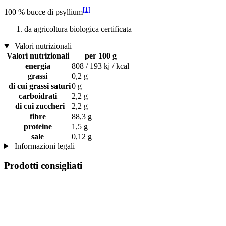
[1]
100 % bucce di psyllium
da agricoltura biologica certificata
Valori nutrizionali
Valori nutrizionali
per 100 g
energia
808 / 193 kj / kcal
grassi
0,2 g
di cui grassi saturi
0 g
carboidrati
2,2 g
di cui zuccheri
2,2 g
fibre
88,3 g
proteine
1,5 g
sale
0,12 g
Informazioni legali
Prodotti consigliati