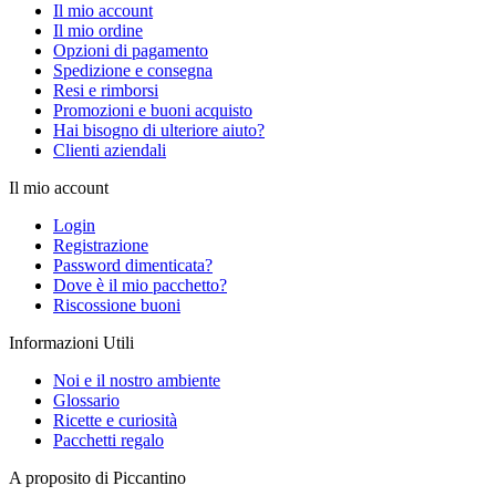
Il mio account
Il mio ordine
Opzioni di pagamento
Spedizione e consegna
Resi e rimborsi
Promozioni e buoni acquisto
Hai bisogno di ulteriore aiuto?
Clienti aziendali
Il mio account
Login
Registrazione
Password dimenticata?
Dove è il mio pacchetto?
Riscossione buoni
Informazioni Utili
Noi e il nostro ambiente
Glossario
Ricette e curiosità
Pacchetti regalo
A proposito di Piccantino