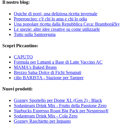
Il nostro blog:
Quiche di porri, una deliziosa ricetta invernale
Peperoncino: c'è chi lo ama e chi lo odia
Una popolare ricetta dalla Repubblica Ceca: Bramboráčky
Le spezie: altre idee creative su come utilizzarle
Tutto sulla Santoreggia
Scopri Piccantino:
CAPUTO
Formula per Lattanti a Base di Latte Vaccino AC
MAMA's Baked Beans
Brezzo Salsa Dolce di Fichi Senapati
cilio BARISTA - Stazione per Tamper
Nuovi prodotti:
Gozney Sportello per Dome XL (Gen 2) - Black
Sodastream Drink Mix - Frutto della Passione Zero
Starbucks Espresso Roast Big Pack per Nespresso®
Sodastream Drink Mix - Cola Zero
Gozney Raschietto per Impasto