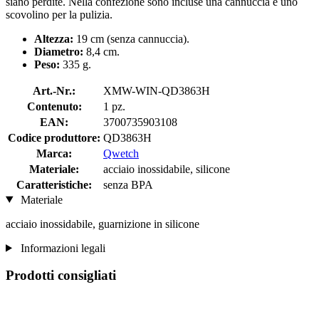
siano perdite. Nella confezione sono incluse una cannuccia e uno
scovolino per la pulizia.
Altezza:
19 cm (senza cannuccia).
Diametro:
8,4 cm.
Peso:
335 g.
Art.-Nr.:
XMW-WIN-QD3863H
Contenuto:
1 pz.
EAN:
3700735903108
Codice produttore:
QD3863H
Marca:
Qwetch
Materiale:
acciaio inossidabile, silicone
Caratteristiche:
senza BPA
Materiale
acciaio inossidabile, guarnizione in silicone
Informazioni legali
Prodotti consigliati