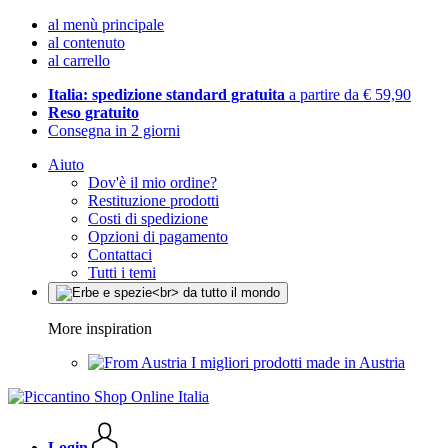
al menù principale
al contenuto
al carrello
Italia: spedizione standard gratuita
a partire da € 59,90
Reso gratuito
Consegna in 2 giorni
Aiuto
Dov'è il mio ordine?
Restituzione prodotti
Costi di spedizione
Opzioni di pagamento
Contattaci
Tutti i temi
More inspiration
I migliori prodotti made in Austria
Login