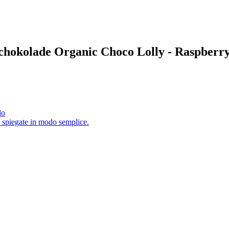
r Schokolade Organic Choco Lolly - Raspberr
do
i spiegate in modo semplice.