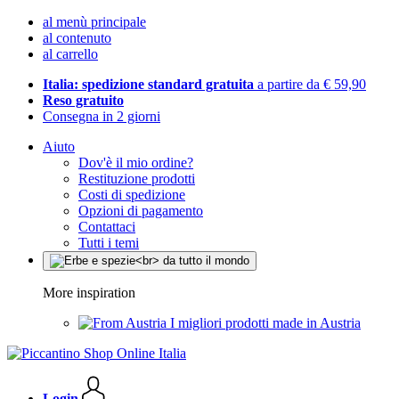
al menù principale
al contenuto
al carrello
Italia: spedizione standard gratuita
a partire da € 59,90
Reso gratuito
Consegna in 2 giorni
Aiuto
Dov'è il mio ordine?
Restituzione prodotti
Costi di spedizione
Opzioni di pagamento
Contattaci
Tutti i temi
More inspiration
I migliori prodotti made in Austria
Login