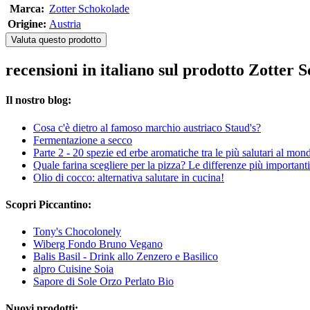
Marca:
Zotter Schokolade
Origine:
Austria
Valuta questo prodotto
recensioni in italiano sul prodotto Zotte
Il nostro blog:
Cosa c'è dietro al famoso marchio austriaco Staud's?
Fermentazione a secco
Parte 2 - 20 spezie ed erbe aromatiche tra le più salutari al mon
Quale farina scegliere per la pizza? Le differenze più important
Olio di cocco: alternativa salutare in cucina!
Scopri Piccantino:
Tony's Chocolonely
Wiberg Fondo Bruno Vegano
Balis Basil - Drink allo Zenzero e Basilico
alpro Cuisine Soia
Sapore di Sole Orzo Perlato Bio
Nuovi prodotti: