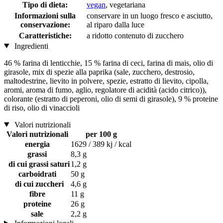
Tipo di dieta:
vegan
, vegetariana
Informazioni sulla
conservare in un luogo fresco e asciutto,
conservazione:
al riparo dalla luce
Caratteristiche:
a ridotto contenuto di zucchero
Ingredienti
46 % farina di lenticchie, 15 % farina di ceci, farina di mais, olio di
girasole, mix di spezie alla paprika (sale, zucchero, destrosio,
maltodestrine, lievito in polvere, spezie, estratto di lievito, cipolla,
aromi, aroma di fumo, aglio, regolatore di acidità (acido citrico)),
colorante (estratto di peperoni, olio di semi di girasole), 9 % proteine
​​di riso, olio di vinaccioli
Valori nutrizionali
Valori nutrizionali
per 100 g
energia
1629 / 389 kj / kcal
grassi
8,3 g
di cui grassi saturi
1,2 g
carboidrati
50 g
di cui zuccheri
4,6 g
fibre
11 g
proteine
26 g
sale
2,2 g