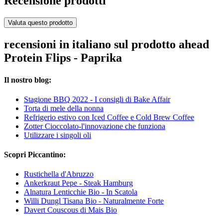
Recensione prodotti
Valuta questo prodotto
recensioni in italiano sul prodotto ahead
Protein Flips - Paprika
Il nostro blog:
Stagione BBQ 2022 - I consigli di Bake Affair
Torta di mele della nonna
Refrigerio estivo con Iced Coffee e Cold Brew Coffee
Zotter Cioccolato-l'innovazione che funziona
Utilizzare i singoli oli
Scopri Piccantino:
Rustichella d'Abruzzo
Ankerkraut Pepe - Steak Hamburg
Alnatura Lenticchie Bio - In Scatola
Willi Dungl Tisana Bio - Naturalmente Forte
Davert Couscous di Mais Bio