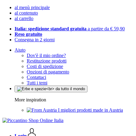
al menù principale
al contenuto
al carrello
Italia: spedizione standard gratuita
a partire da € 59,90
Reso gratuito
Consegna in 2 giorni
Aiuto
Dov'è il mio ordine?
Restituzione prodotti
Costi di spedizione
Opzioni di pagamento
Contattaci
Tutti i temi
More inspiration
I migliori prodotti made in Austria
Login