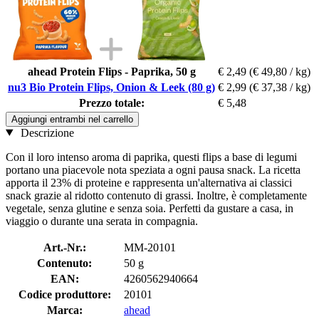
ahead Protein Flips - Paprika, 50 g
€ 2,49
(€ 49,80 / kg)
nu3 Bio Protein Flips, Onion & Leek (80 g)
€ 2,99
(€ 37,38 / kg)
Prezzo totale:
€ 5,48
Aggiungi entrambi nel carrello
Descrizione
Con il loro intenso aroma di paprika, questi flips a base di legumi
portano una piacevole nota speziata a ogni pausa snack. La ricetta
apporta il 23% di proteine e rappresenta un'alternativa ai classici
snack grazie al ridotto contenuto di grassi. Inoltre, è completamente
vegetale, senza glutine e senza soia. Perfetti da gustare a casa, in
viaggio o durante una serata in compagnia.
Art.-Nr.:
MM-20101
Contenuto:
50 g
EAN:
4260562940664
Codice produttore:
20101
Marca:
ahead