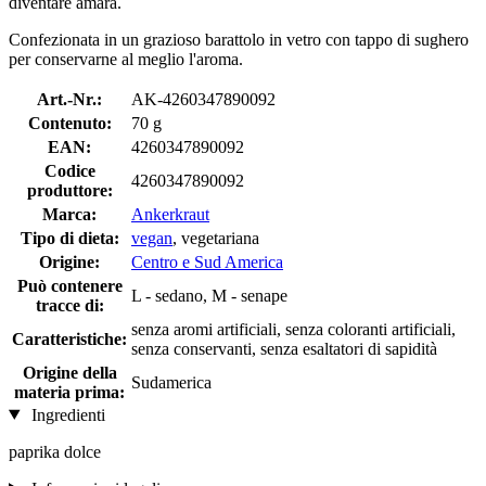
diventare amara.
Confezionata in un grazioso barattolo in vetro con tappo di sughero
per conservarne al meglio l'aroma.
Art.-Nr.:
AK-4260347890092
Contenuto:
70 g
EAN:
4260347890092
Codice
4260347890092
produttore:
Marca:
Ankerkraut
Tipo di dieta:
vegan
, vegetariana
Origine:
Centro e Sud America
Può contenere
L - sedano, M - senape
tracce di:
senza aromi artificiali, senza coloranti artificiali,
Caratteristiche:
senza conservanti, senza esaltatori di sapidità
Origine della
Sudamerica
materia prima:
Ingredienti
paprika dolce