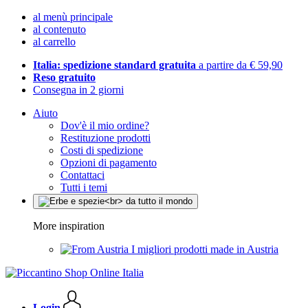
al menù principale
al contenuto
al carrello
Italia: spedizione standard gratuita
a partire da € 59,90
Reso gratuito
Consegna in 2 giorni
Aiuto
Dov'è il mio ordine?
Restituzione prodotti
Costi di spedizione
Opzioni di pagamento
Contattaci
Tutti i temi
More inspiration
I migliori prodotti made in Austria
Login