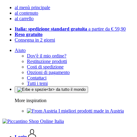
al menù principale
al contenuto
al carrello
Italia: spedizione standard gratuita
a partire da € 59,90
Reso gratuito
Consegna in 2 giorni
Aiuto
Dov'è il mio ordine?
Restituzione prodotti
Costi di spedizione
Opzioni di pagamento
Contattaci
Tutti i temi
More inspiration
I migliori prodotti made in Austria
Login