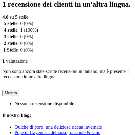
1 recensione dei clienti in un'altra lingua.
4,0
su 5 stelle
5 stelle
0
(0%)
4 stelle
1
(100%)
3 stelle
0
(0%)
2 stelle
0
(0%)
1 Stelle
0
(0%)
1
valutazione
Non sono ancora state scritte recensioni in italiano, ma è presente 1
recensione in un'altra lingua.
Mostra
Nessuna recensione disponibile.
Il nostro blog:
Quiche di porri, una deliziosa ricetta invernale
Pepe di Cayenna - delizioso, piccante & sano