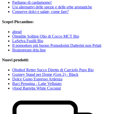
Parliamo di cardamomo!
Usi alternativi delle spezie e delle erbe aromatiche
Conserve dolci e salate, come fare?
Scopri Piccantino:
ahead
Ölmühle Solling Olio di Cocco MCT Bio
LaSelva Fusilli Bio
Il pomodoro più buono Pomodorini Datterini non Pelati
Brainstream drip.line
Nuovi prodotti:
Obsthof Retter Succo Diretto di Carciofo Puro Bio
Gozney Stand per Dome (Gen 2) - Black
Dolce Gusto Espresso Ardenza
Baci Perugina - Latte Vellutato
yfood Barretta White Coconut