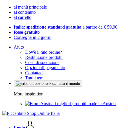
al menù principale
al contenuto
al carrello
Italia: spedizione standard gratuita
a partire da € 59,90
Reso gratuito
Consegna in 2 giorni
Aiuto
Dov'è il mio ordine?
Restituzione prodotti
Costi di spedizione
Opzioni di pagamento
Contattaci
Tutti i temi
More inspiration
I migliori prodotti made in Austria
Login