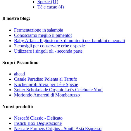
Spezie (11)
Tè e cacao (4)
Il nostro blog:
Fermentazione in salamoia
Conosciamo meglio il pimento!
Baby Affair - Il giusto mix di nutrienti per bambini e neonati
7 consigli per conservare erbe e spezie
Utilizzare i singoli oli - seconda parte
Scopri Piccantino:
ahead
Casale Paradiso Polenta al Tartufo
Küchenprofi Sfera per Tè e Spezie
Zotter Schokolade Organic Let's Celebrate You!
Moriondo Amaretti di Mombaruzzo
Nuovi prodotti:
Nescafé Classic - Delicato
Instick Box Degustazione
Nescafé Farmers Origins - South Asia Espresso