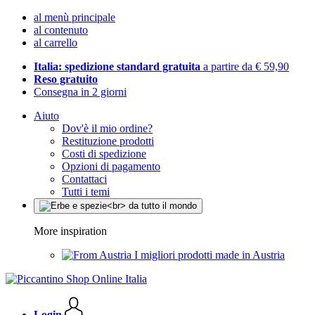
al menù principale
al contenuto
al carrello
Italia: spedizione standard gratuita
a partire da € 59,90
Reso gratuito
Consegna in 2 giorni
Aiuto
Dov'è il mio ordine?
Restituzione prodotti
Costi di spedizione
Opzioni di pagamento
Contattaci
Tutti i temi
More inspiration
I migliori prodotti made in Austria
Login