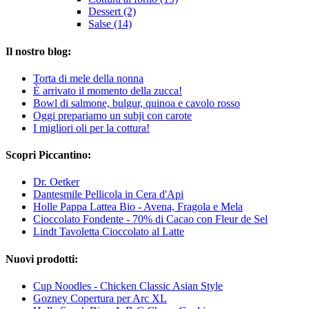
Dessert (2)
Salse (14)
Il nostro blog:
Torta di mele della nonna
È arrivato il momento della zucca!
Bowl di salmone, bulgur, quinoa e cavolo rosso
Oggi prepariamo un subji con carote
I migliori oli per la cottura!
Scopri Piccantino:
Dr. Oetker
Dantesmile Pellicola in Cera d'Api
Holle Pappa Lattea Bio - Avena, Fragola e Mela
Cioccolato Fondente - 70% di Cacao con Fleur de Sel
Lindt Tavoletta Cioccolato al Latte
Nuovi prodotti:
Cup Noodles - Chicken Classic Asian Style
Gozney Copertura per Arc XL