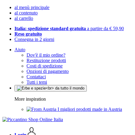
al menù principale
al contenuto
al carrello
Italia: spedizione standard gratuita
a partire da € 59,90
Reso gratuito
Consegna in 2 giorni
Aiuto
Dov'è il mio ordine?
Restituzione prodotti
Costi di spedizione
Opzioni di pagamento
Contattaci
Tutti i temi
More inspiration
I migliori prodotti made in Austria
Login