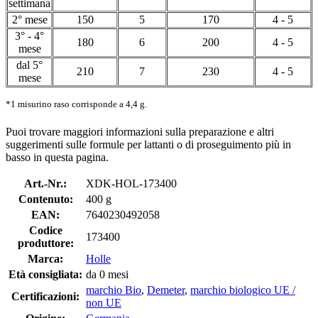
settimana
2° mese
150
5
170
4 - 5
3° - 4°
180
6
200
4 - 5
mese
dal 5°
210
7
230
4 - 5
mese
*1 misurino raso corrisponde a 4,4 g.
Puoi trovare maggiori informazioni sulla preparazione e altri
suggerimenti sulle formule per lattanti o di proseguimento più in
basso in questa pagina.
Art.-Nr.:
XDK-HOL-173400
Contenuto:
400 g
EAN:
7640230492058
Codice
173400
produttore:
Marca:
Holle
Età consigliata:
da 0 mesi
marchio Bio
,
Demeter
,
marchio biologico UE /
Certificazioni:
non UE