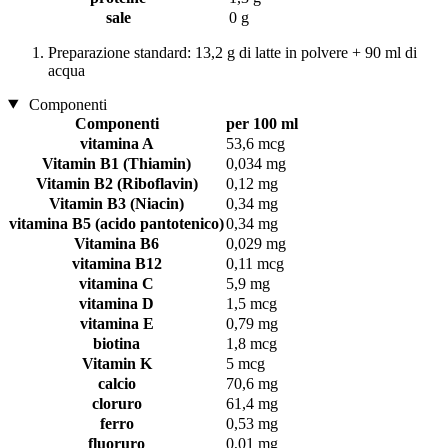
sale
0 g
Preparazione standard: 13,2 g di latte in polvere + 90 ml di
acqua
Componenti
Componenti
per 100 ml
vitamina A
53,6 mcg
Vitamin B1 (Thiamin)
0,034 mg
Vitamin B2 (Riboflavin)
0,12 mg
Vitamin B3 (Niacin)
0,34 mg
vitamina B5 (acido pantotenico)
0,34 mg
Vitamina B6
0,029 mg
vitamina B12
0,11 mcg
vitamina C
5,9 mg
vitamina D
1,5 mcg
vitamina E
0,79 mg
biotina
1,8 mcg
Vitamin K
5 mcg
calcio
70,6 mg
cloruro
61,4 mg
ferro
0,53 mg
fluoruro
0,01 mg