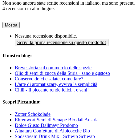
Non sono ancora state scritte recensioni in italiano, ma sono presenti
4 recensioni in altre lingue.
Mostra
Nessuna recensione disponibile.
Scrivi la prima recensione su questo prodotto!
Il nostro blog:
Breve storia sul commercio delle spezie
Olio di semi di zucca della Stiria - sano e gustoso
Conserve dolci e salate, come fare?
L'arte di aromatizzare, evviva la semplicità
Chili - Il piccante rende felici... e sani!
Scopri Piccantino:
Zotter Schokolade
Ehrenwort Semi di Senape Bio dall'Austria
Dolce Gusto Dallmayr Prodomo
Alnatura Confettura di Albicocche Bio
Sodastream Drink Mix - Schwip Schwap