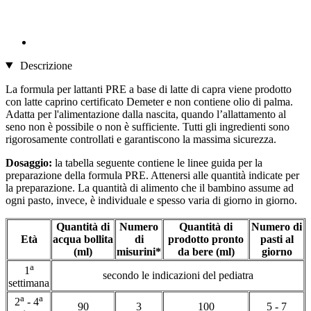
Descrizione
La formula per lattanti PRE a base di latte di capra viene prodotto
con latte caprino certificato Demeter e non contiene olio di palma.
Adatta per l'alimentazione dalla nascita, quando l’allattamento al
seno non è possibile o non è sufficiente. Tutti gli ingredienti sono
rigorosamente controllati e garantiscono la massima sicurezza.
Dosaggio:
la tabella seguente contiene le linee guida per la
preparazione della formula PRE. Attenersi alle quantità indicate per
la preparazione. La quantità di alimento che il bambino assume ad
ogni pasto, invece, è individuale e spesso varia di giorno in giorno.
Quantità di
Numero
Quantità di
Numero di
Età
acqua bollita
di
prodotto pronto
pasti al
(ml)
misurini*
da bere (ml)
giorno
a
1
secondo le indicazioni del pediatra
settimana
a
a
2
- 4
90
3
100
5 - 7