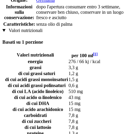
Origine:
Germania
Informazioni
dopo l'apertura consumare entro 3 settimane,
sulla
conservare ben chiuso, conservare in un luogo
conservazione:
fresco e asciutto
Caratteristiche:
senza olio di palma
Valori nutrizionali
Basati su 1 porzione
[1]
Valori nutrizionali
per 100 ml
energia
276 / 66 kj / kcal
grassi
3,3 g
di cui grassi saturi
1,2 g
di cui acidi grassi monoinsaturi
1,5 g
di cui acidi grassi polinsaturi
0,6 g
di cui LA (acido linoleico)
510 mg
di cui acido α-linolenico
43 mg
di cui DHA
15 mg
di cui acido arachidonico
15 mg
carboidrati
7,8 g
di cui zuccheri
7,8 g
di cui lattosio
7,8 g
proteine
1,3 g