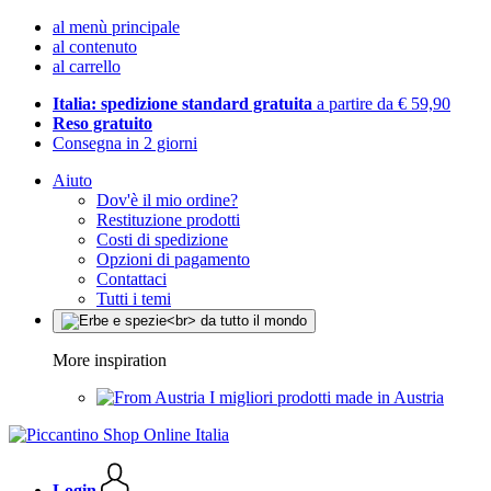
al menù principale
al contenuto
al carrello
Italia: spedizione standard gratuita
a partire da € 59,90
Reso gratuito
Consegna in 2 giorni
Aiuto
Dov'è il mio ordine?
Restituzione prodotti
Costi di spedizione
Opzioni di pagamento
Contattaci
Tutti i temi
More inspiration
I migliori prodotti made in Austria
Login