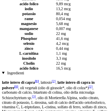
acido folico
9,89 mcg
iodio
13,2 mcg
potassio
80,4 mg
rame
0,054 mg
magnesio
5,68 mg
manganese
0,007 mg
sodio
22 mg
Phosphor
41,6 mg
selenio
4,2 mcg
zinco
0,44 mg
L-carnitina
1,1 mg
inositolo
3,3 mg
Cholin
22 mg
acido folico
16,5 mcg
Ingredienti
[1]
[2]
latte intero di capra
, lattosio
,
latte intero di capra in
[1]
[2]
polvere
, oli vegetali (olio di girasole*, olio di colza*)
,
carbonato di calcio, bitartrato di colina, olio della microalga
[3]
Schizochytrium sp.
, olio di Mortierella Alpina, sodio citrato,
citrato di potassio, L-tirosina, sali di calcio dell'acido ortofosforico,
vitamina C, L-triptofano, L-cistina, solfato di ferro, solfato di zinco,