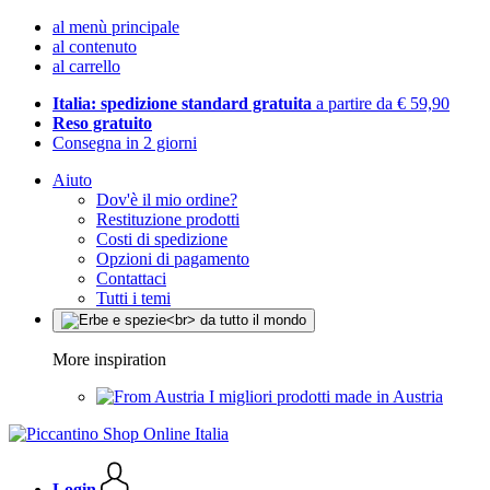
al menù principale
al contenuto
al carrello
Italia: spedizione standard gratuita
a partire da € 59,90
Reso gratuito
Consegna in 2 giorni
Aiuto
Dov'è il mio ordine?
Restituzione prodotti
Costi di spedizione
Opzioni di pagamento
Contattaci
Tutti i temi
More inspiration
I migliori prodotti made in Austria
Login