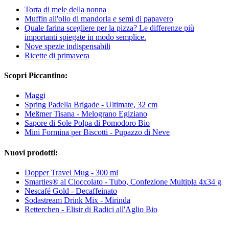
Torta di mele della nonna
Muffin all'olio di mandorla e semi di papavero
Quale farina scegliere per la pizza? Le differenze più
importanti spiegate in modo semplice.
Nove spezie indispensabili
Ricette di primavera
Scopri Piccantino:
Maggi
Spring Padella Brigade - Ultimate, 32 cm
Meßmer Tisana - Melograno Egiziano
Sapore di Sole Polpa di Pomodoro Bio
Mini Formina per Biscotti - Pupazzo di Neve
Nuovi prodotti:
Dopper Travel Mug - 300 ml
Smarties® al Cioccolato - Tubo, Confezione Multipla 4x34 g
Nescafé Gold - Decaffeinato
Sodastream Drink Mix - Mirinda
Retterchen - Elisir di Radici all'Aglio Bio