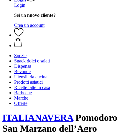
Login
Sei un
nuovo cliente?
Crea un account
Spezie
Snack dolci e salati
Dispensa
Bevande
Utensili da cucina
Prodotti asiatici
Ricette fatte in casa
Barbecue
Marche
Offerte
ITALIANAVERA
Pomodoro
San Marzano dell’Agro