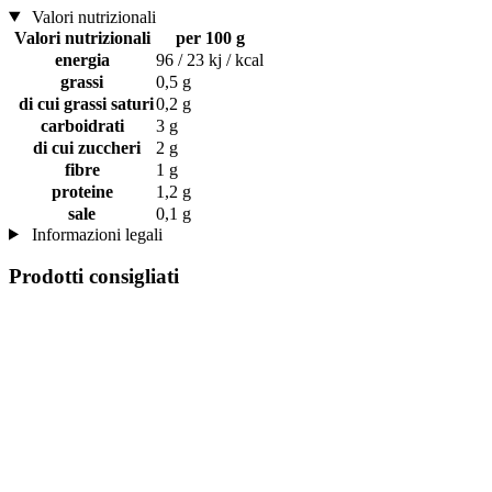
Valori nutrizionali
Valori nutrizionali
per 100 g
energia
96 / 23 kj / kcal
grassi
0,5 g
di cui grassi saturi
0,2 g
carboidrati
3 g
di cui zuccheri
2 g
fibre
1 g
proteine
1,2 g
sale
0,1 g
Informazioni legali
Prodotti consigliati