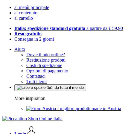
al menù principale
al contenuto
al carrello
Italia: spedizione standard gratuita
a partire da € 59,90
Reso gratuito
Consegna in 2 giorni
Aiuto
Dov'è il mio ordine?
Restituzione prodotti
Costi di spedizione
Opzioni di pagamento
Contattaci
Tutti i temi
More inspiration
I migliori prodotti made in Austria
Login