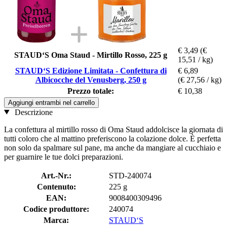
€ 3,49
(€
STAUD‘S Oma Staud - Mirtillo Rosso, 225 g
15,51 / kg)
STAUD‘S Edizione Limitata - Confettura di
€ 6,89
Albicocche del Venusberg, 250 g
(€ 27,56 / kg)
Prezzo totale:
€ 10,38
Aggiungi entrambi nel carrello
Descrizione
La confettura al mirtillo rosso di Oma Staud addolcisce la giornata di
tutti coloro che al mattino preferiscono la colazione dolce. È perfetta
non solo da spalmare sul pane, ma anche da mangiare al cucchiaio e
per guarnire le tue dolci preparazioni.
Art.-Nr.:
STD-240074
Contenuto:
225 g
EAN:
9008400309496
Codice produttore:
240074
Marca:
STAUD‘S