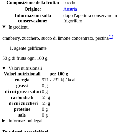
Composizione della frutta:
bacche
Origine:
Austria
Informazioni sulla
dopo l'apertura conservare in
conservazione:
frigorifero
Ingredienti
[1]
cranberry, zucchero, succo di limone concentrato, pectina
agente gelificante
50 g di frutta ogni 100 g
Valori nutrizionali
Valori nutrizionali
per 100 g
energia
971 / 232 kj / kcal
grassi
0 g
di cui grassi saturi
0 g
carboidrati
55 g
di cui zuccheri
55 g
proteine
0 g
sale
0 g
Informazioni legali