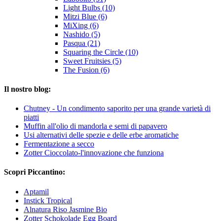
Light Bulbs (10)
Mitzi Blue (6)
MiXing (6)
Nashido (5)
Pasqua (21)
Squaring the Circle (10)
Sweet Fruitsies (5)
The Fusion (6)
Il nostro blog:
Chutney - Un condimento saporito per una grande varietà di
piatti
Muffin all'olio di mandorla e semi di papavero
Usi alternativi delle spezie e delle erbe aromatiche
Fermentazione a secco
Zotter Cioccolato-l'innovazione che funziona
Scopri Piccantino:
Aptamil
Instick Tropical
Alnatura Riso Jasmine Bio
Zotter Schokolade Egg Board