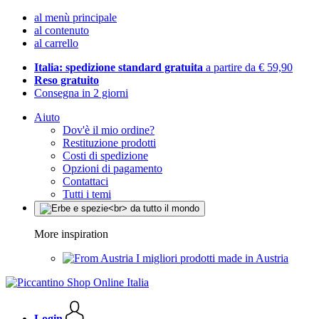
al menù principale
al contenuto
al carrello
Italia: spedizione standard gratuita
a partire da € 59,90
Reso gratuito
Consegna in 2 giorni
Aiuto
Dov'è il mio ordine?
Restituzione prodotti
Costi di spedizione
Opzioni di pagamento
Contattaci
Tutti i temi
More inspiration
I migliori prodotti made in Austria
Login