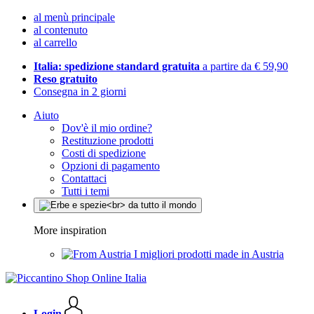
al menù principale
al contenuto
al carrello
Italia: spedizione standard gratuita
a partire da € 59,90
Reso gratuito
Consegna in 2 giorni
Aiuto
Dov'è il mio ordine?
Restituzione prodotti
Costi di spedizione
Opzioni di pagamento
Contattaci
Tutti i temi
More inspiration
I migliori prodotti made in Austria
Login