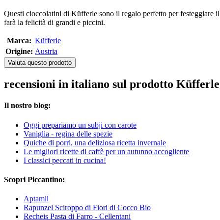
Questi cioccolatini di Küfferle sono il regalo perfetto per festeggiare 
farà la felicità di grandi e piccini.
Marca:
Küfferle
Origine:
Austria
Valuta questo prodotto
recensioni in italiano sul prodotto Küfferl
Il nostro blog:
Oggi prepariamo un subji con carote
Vaniglia - regina delle spezie
Quiche di porri, una deliziosa ricetta invernale
Le migliori ricette di caffè per un autunno accogliente
I classici peccati in cucina!
Scopri Piccantino:
Aptamil
Rapunzel Sciroppo di Fiori di Cocco Bio
Recheis Pasta di Farro - Cellentani