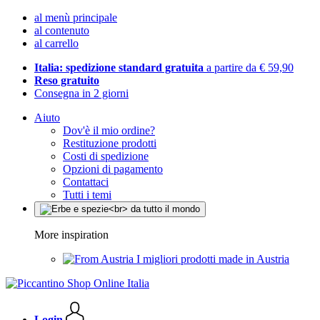
al menù principale
al contenuto
al carrello
Italia: spedizione standard gratuita
a partire da € 59,90
Reso gratuito
Consegna in 2 giorni
Aiuto
Dov'è il mio ordine?
Restituzione prodotti
Costi di spedizione
Opzioni di pagamento
Contattaci
Tutti i temi
More inspiration
I migliori prodotti made in Austria
Login